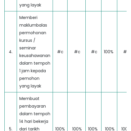
yang layak
Memberi
maklumbalas
permohonan
kursus /
seminar
4.
#c
#c
#c
100%
#c
keusahawanan
dalam tempoh
1 jam kepada
pemohon
yang layak
Membuat
pembayaran
dalam tempoh
14 hari bekerja
5.
dari tarikh
100%
100%
100%
100%
100%