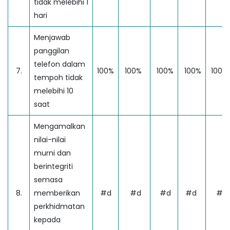
tidak melebihi 1
hari
Menjawab
panggilan
telefon dalam
7.
100%
100%
100%
100%
100%
tempoh tidak
melebihi 10
saat
Mengamalkan
nilai-nilai
murni dan
berintegriti
semasa
8.
memberikan
#d
#d
#d
#d
#d
perkhidmatan
kepada