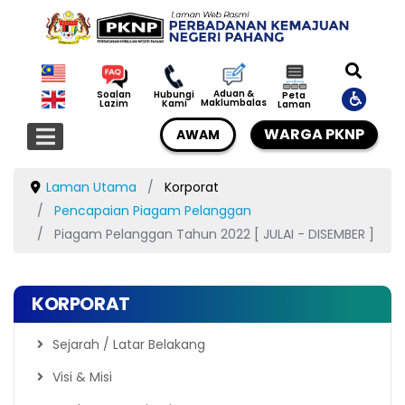
Aduan &
Soalan
Hubungi
Peta
Maklumbalas
Lazim
Kami
Laman
WARGA PKNP
AWAM
Laman Utama
Korporat
Pencapaian Piagam Pelanggan
Piagam Pelanggan Tahun 2022 [ JULAI - DISEMBER ]
KORPORAT
Sejarah / Latar Belakang
Visi & Misi