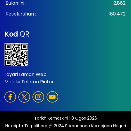
Bulan Ini :
2,862
Keseluruhan :
160,472
Kod
QR
Layari Laman Web
Melalui Telefon Pintar
Tarikh Kemaskini :
8 Ogos 2026
Hakcipta Terpelihara @ 2024 Perbadanan Kemajuan Negeri