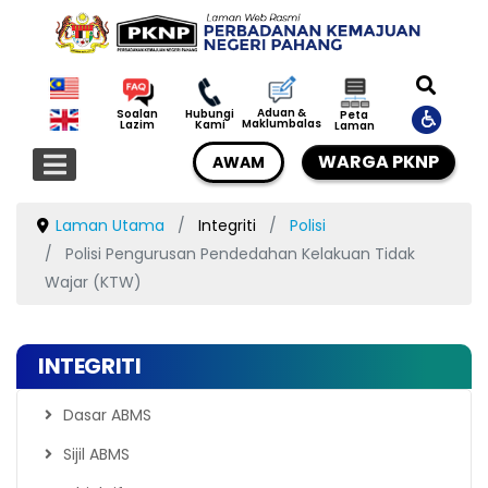
Aduan &
Soalan
Hubungi
Peta
Maklumbalas
Lazim
Kami
Laman
WARGA PKNP
AWAM
Laman Utama
Integriti
Polisi
Polisi Pengurusan Pendedahan Kelakuan Tidak
Wajar (KTW)
INTEGRITI
Dasar ABMS
Sijil ABMS