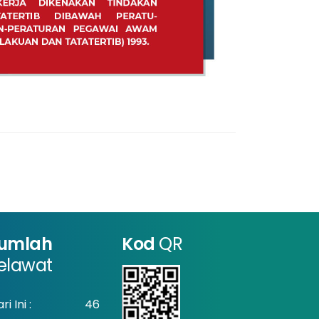
umlah
Kod
QR
elawat
ri Ini :
46