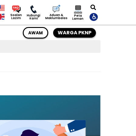
Aduan &
Soalan
Hubungi
Peta
Maklumbalas
Lazim
Kami
Laman
WARGA PKNP
AWAM