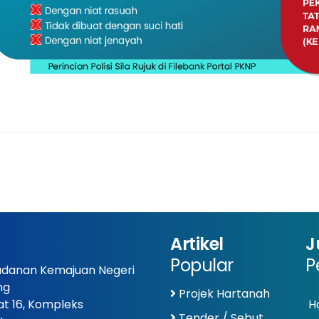
Artikel
J
Popular
P
danan Kemajuan Negeri
ng
Projek Hartanah
at 16, Kompleks
Ha
Tender / Sebut