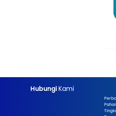
Hubungi
Kami
Perba
Paha
Tingk