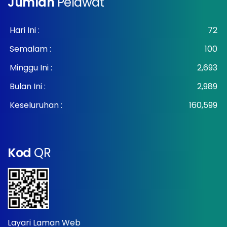
Jumlah
Pelawat
Hari Ini :
72
Semalam :
100
Minggu Ini :
2,693
Bulan Ini :
2,989
Keseluruhan :
160,599
Kod
QR
Layari Laman Web