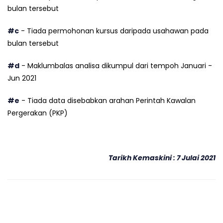
bulan tersebut
#c
- Tiada permohonan kursus daripada usahawan pada
bulan tersebut
#d
- Maklumbalas analisa dikumpul dari tempoh Januari -
Jun 2021
#e
- Tiada data disebabkan arahan Perintah Kawalan
Pergerakan (PKP)
Tarikh Kemaskini : 7 Julai 2021