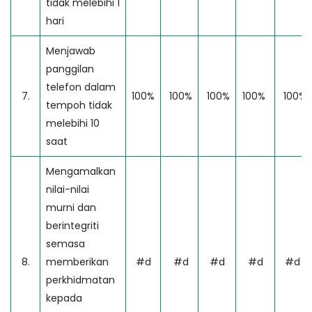
tidak melebihi 1
hari
Menjawab
panggilan
telefon dalam
7.
100%
100%
100%
100%
100%
tempoh tidak
melebihi 10
saat
Mengamalkan
nilai-nilai
murni dan
berintegriti
semasa
8.
memberikan
#d
#d
#d
#d
#d
perkhidmatan
kepada