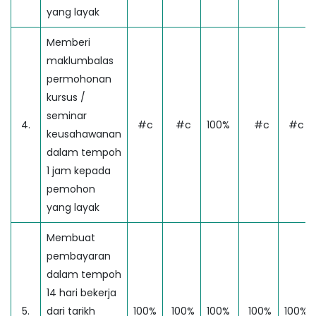
yang layak
Memberi
maklumbalas
permohonan
kursus /
seminar
4.
#c
#c
100%
#c
#c
keusahawanan
dalam tempoh
1 jam kepada
pemohon
yang layak
Membuat
pembayaran
dalam tempoh
14 hari bekerja
5.
dari tarikh
100%
100%
100%
100%
100%