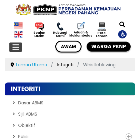
Aduan &
Soalan
Hubungi
Peta
Maklumbalas
Lazim
Kami
Laman
WARGA PKNP
AWAM
Laman Utama
Integriti
Whistleblowing
INTEGRITI
Dasar ABMS
Sijil ABMS
Objektif
Polisi