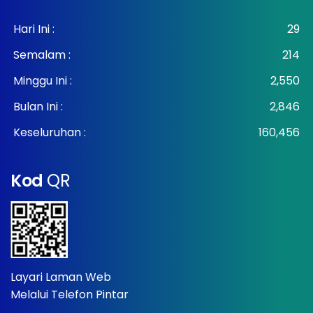
Hari Ini :
29
Semalam :
214
Minggu Ini :
2,550
Bulan Ini :
2,846
Keseluruhan :
160,456
Kod
QR
Layari Laman Web
Melalui Telefon Pintar