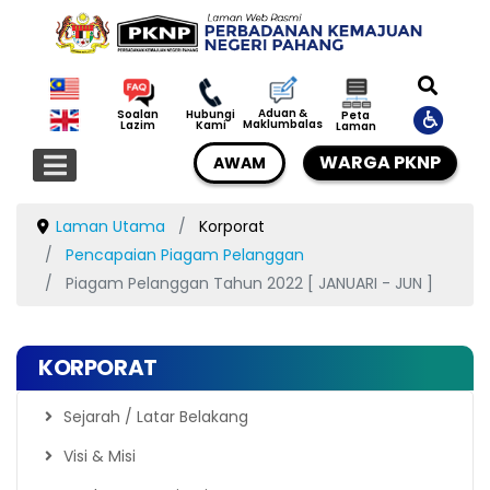
Aduan &
Soalan
Hubungi
Peta
Maklumbalas
Lazim
Kami
Laman
WARGA PKNP
AWAM
Laman Utama
Korporat
Pencapaian Piagam Pelanggan
Piagam Pelanggan Tahun 2022 [ JANUARI - JUN ]
KORPORAT
Sejarah / Latar Belakang
Visi & Misi