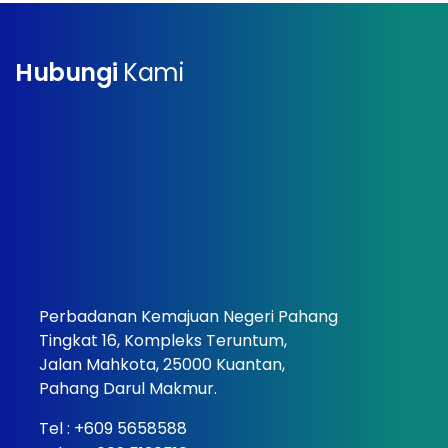
Hubungi
Kami
Perbadanan Kemajuan Negeri Pahang
Tingkat 16, Kompleks Teruntum,
Jalan Mahkota, 25000 Kuantan,
Pahang Darul Makmur.
Tel :
+609 5658588