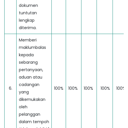
dokumen
tuntutan
lengkap
diterima.
Memberi
maklumbalas
kepada
sebarang
pertanyaan,
aduan atau
cadangan
6.
100%
100%
100%
100%
100%
yang
dikemukakan
oleh
pelanggan
dalam tempoh