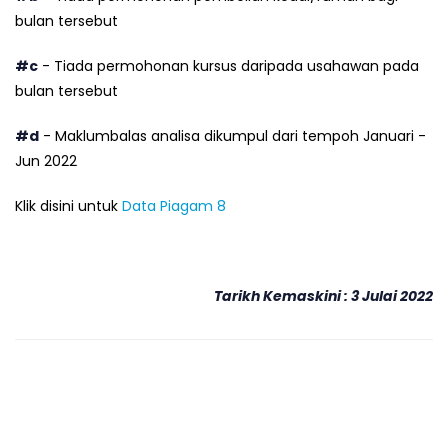
bulan tersebut
#c
- Tiada permohonan kursus daripada usahawan pada
bulan tersebut
#d
- Maklumbalas analisa dikumpul dari tempoh Januari -
Jun 2022
Klik disini untuk
Data Piagam 8
Tarikh Kemaskini : 3 Julai 2022