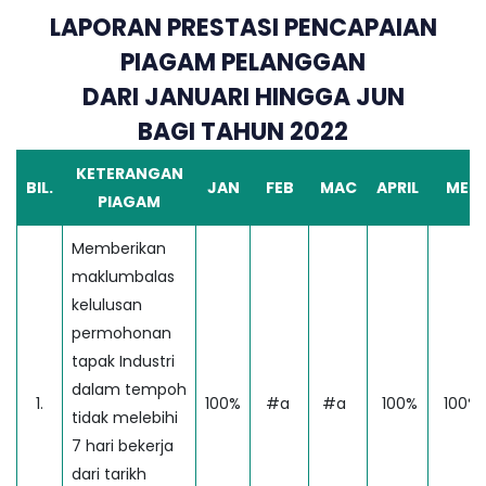
LAPORAN PRESTASI PENCAPAIAN
PIAGAM PELANGGAN
DARI JANUARI HINGGA JUN
BAGI TAHUN 2022
KETERANGAN
BIL.
JAN
FEB
MAC
APRIL
MEI
PIAGAM
Memberikan
maklumbalas
kelulusan
permohonan
tapak Industri
dalam tempoh
1.
100%
#a
#a
100%
100%
tidak melebihi
7 hari bekerja
dari tarikh