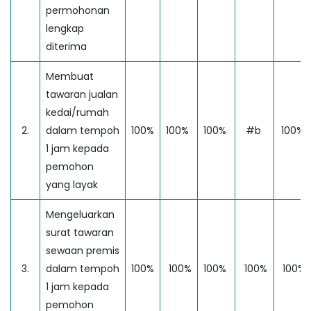
permohonan
lengkap
diterima
Membuat
tawaran jualan
kedai/rumah
2.
dalam tempoh
100%
100%
100%
#b
100%
1 jam kepada
pemohon
yang layak
Mengeluarkan
surat tawaran
sewaan premis
3.
dalam tempoh
100%
100%
100%
100%
100%
1 jam kepada
pemohon