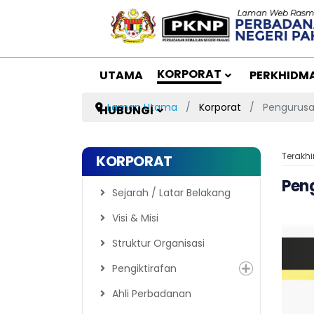
KORPORAT
UTAMA
PERKHIDM
Laman Utama
Korporat
Pengurus
HUBUNGI
Terakhi
KORPORAT
Pen
Sejarah / Latar Belakang
Visi & Misi
Struktur Organisasi
Pengiktirafan
Ahli Perbadanan