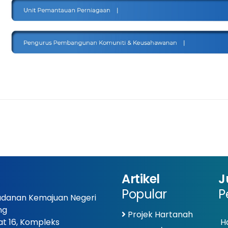
Artikel
J
Popular
P
danan Kemajuan Negeri
ng
Projek Hartanah
at 16, Kompleks
Ha