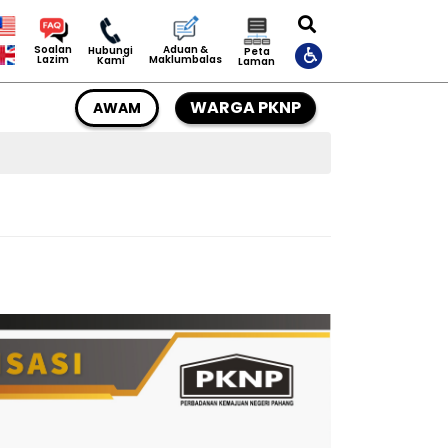
Aduan &
Soalan
Hubungi
Peta
Maklumbalas
Lazim
Kami
Laman
WARGA PKNP
AWAM