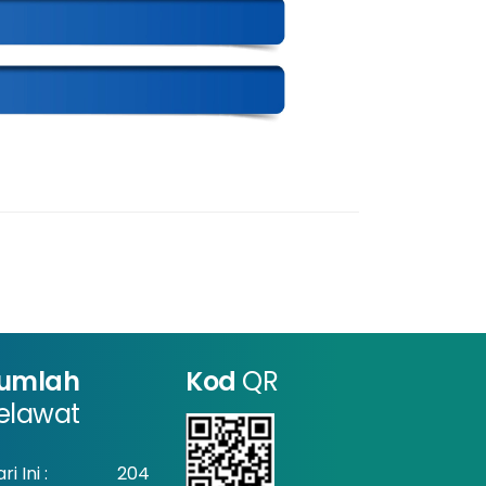
umlah
Kod
QR
elawat
ri Ini :
204