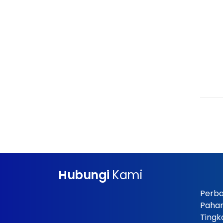
Hubungi
Kami
Perba
Paha
Tingk