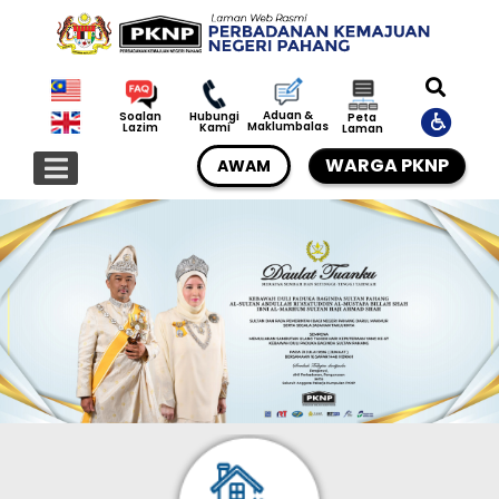
Aduan &
Soalan
Hubungi
Peta
Maklumbalas
Lazim
Kami
Laman
WARGA PKNP
AWAM