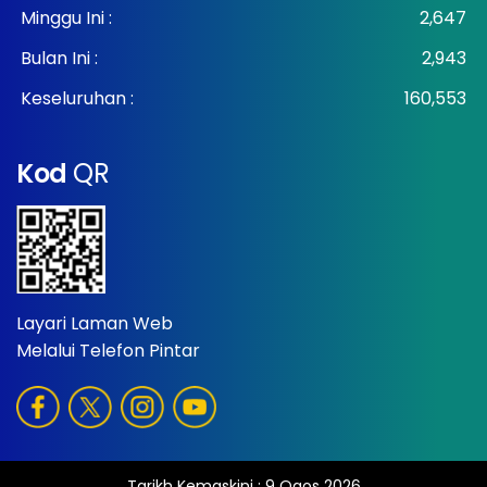
Minggu Ini :
2,647
Bulan Ini :
2,943
Keseluruhan :
160,553
Kod
QR
Layari Laman Web
Melalui Telefon Pintar
Tarikh Kemaskini :
9 Ogos 2026