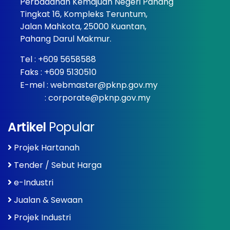
Perbadanan Kemajuan Negeri Pahang
Tingkat 16, Kompleks Teruntum,
Jalan Mahkota, 25000 Kuantan,
Pahang Darul Makmur.
Tel :
+609 5658588
Faks : +609 5130510
E-mel :
webmaster@pknp.gov.my
:
corporate@pknp.gov.my
Artikel
Popular
Projek Hartanah
Tender / Sebut Harga
e-Industri
Jualan & Sewaan
Projek Industri