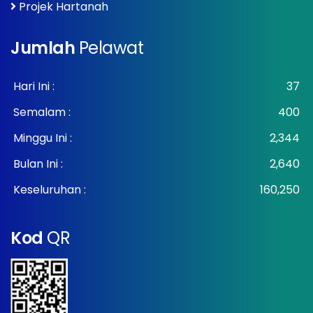
Projek Hartanah
Jumlah
Pelawat
Hari Ini :
37
Semalam :
400
Minggu Ini :
2,344
Bulan Ini :
2,640
Keseluruhan :
160,250
Kod
QR