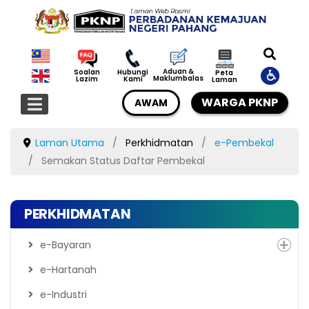
Aduan &
Soalan
Hubungi
Peta
Maklumbalas
Lazim
Kami
Laman
WARGA PKNP
AWAM
Laman Utama
Perkhidmatan
e-Pembekal
Semakan Status Daftar Pembekal
PERKHIDMATAN
e-Bayaran
e-Hartanah
e-Industri