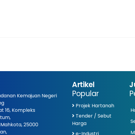
Artikel
J
Popular
P
danan Kemajuan Negeri
ng
Projek Hartanah
at 16, Kompleks
Ha
Tender / Sebut
tum,
S
Harga
 Mahkota, 25000
an,
Mi
e-Industri