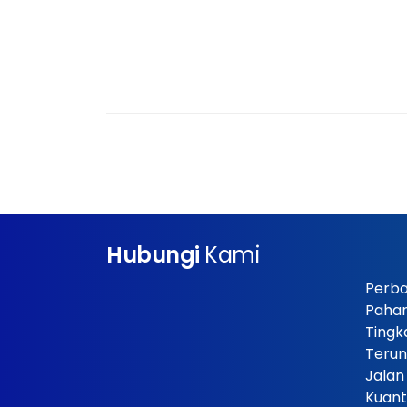
Hubungi
Kami
Perba
Paha
Tingk
Terun
Jalan
Kuant