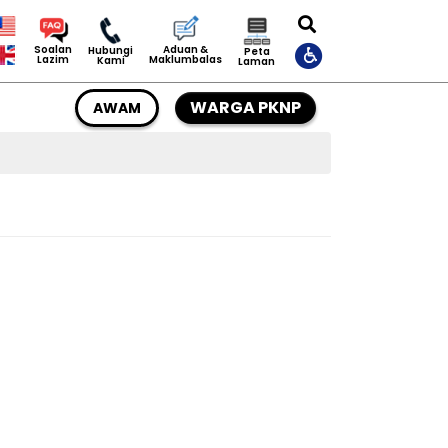
Aduan &
Soalan
Hubungi
Peta
Maklumbalas
Lazim
Kami
Laman
WARGA PKNP
AWAM