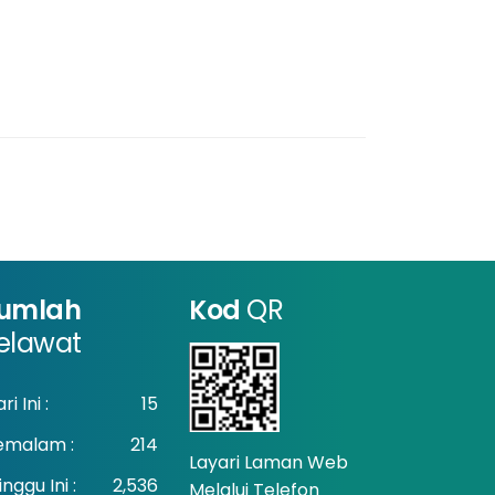
umlah
Kod
QR
elawat
ri Ini :
15
emalam :
214
Layari Laman Web
nggu Ini :
2,536
Melalui Telefon