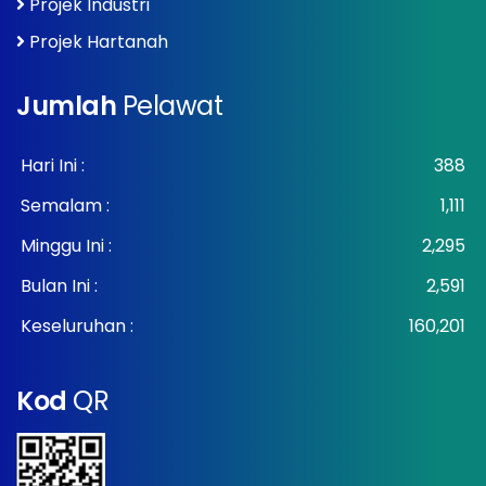
Projek Industri
Projek Hartanah
Jumlah
Pelawat
Hari Ini :
388
Semalam :
1,111
Minggu Ini :
2,295
Bulan Ini :
2,591
Keseluruhan :
160,201
Kod
QR