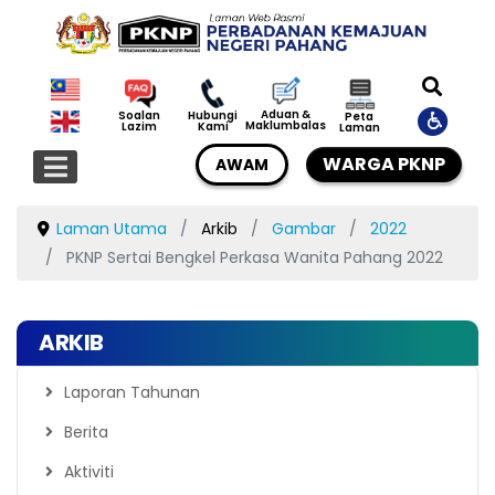
Aduan &
Soalan
Hubungi
Peta
Maklumbalas
Lazim
Kami
Laman
WARGA PKNP
AWAM
Laman Utama
Arkib
Gambar
2022
PKNP Sertai Bengkel Perkasa Wanita Pahang 2022
ARKIB
Laporan Tahunan
Berita
Aktiviti