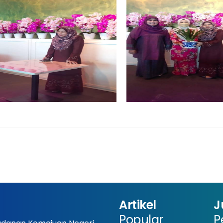
Artikel
J
Popular
P