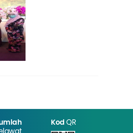
umlah
Kod
QR
elawat