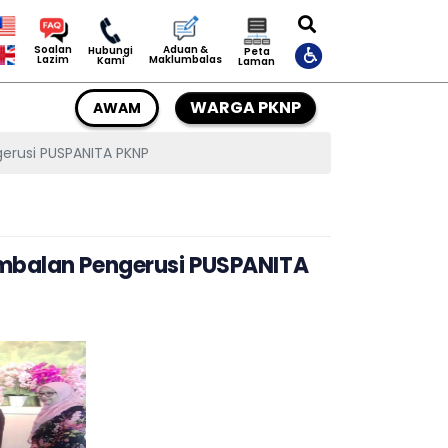
Aduan &
Soalan
Hubungi
Peta
Maklumbalas
Lazim
Kami
Laman
WARGA PKNP
AWAM
erusi PUSPANITA PKNP
imbalan Pengerusi PUSPANITA