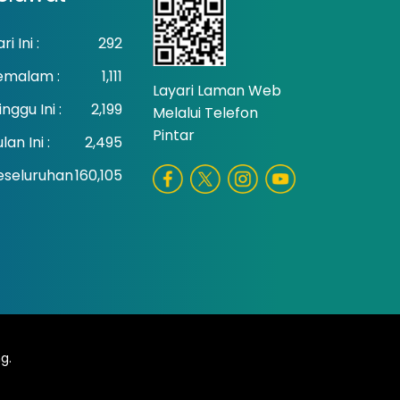
ri Ini :
292
emalam :
1,111
Layari Laman Web
nggu Ini :
2,199
Melalui Telefon
Pintar
lan Ini :
2,495
eseluruhan
160,105
g.