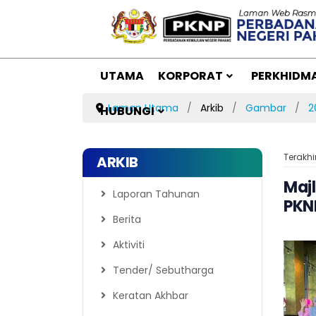
UTAMA
KORPORAT
PERKHIDM
Laman Utama
Arkib
Gambar
2
HUBUNGI
Terakhi
ARKIB
Maj
Laporan Tahunan
PKN
Berita
Aktiviti
Tender/ Sebutharga
Keratan Akhbar