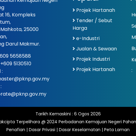
danan Kemajuan Negeri
ng
Projek Hartanah
at 16, Kompleks
Ha
Tender / Sebut
tum,
S
Harga
 Mahkota, 25000
an,
Mi
e-Industri
g Darul Makmur.
Bu
Jualan & Sewaan
609 5658588
Projek Industri
K
: +609 5130510
Projek Hartanah
:
 :
aster@pknp.gov.my
:
orate@pknp.gov.my
Tarikh Kemaskini :
6 Ogos 2026
akcipta Terpelihara @ 2024 Perbadanan Kemajuan Negeri Pahan
Penafian
|
Dasar Privasi
|
Dasar Keselamatan
|
Peta Laman