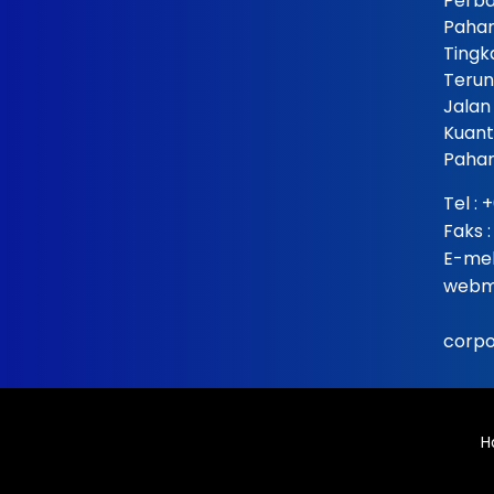
Perba
Paha
Tingk
Terun
Jalan
Kuant
Pahan
Tel :
+
Faks 
E-mel
webm
corp
H