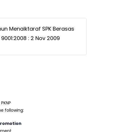
un Menaiktaraf SPK Berasas
 9001:2008 : 2 Nov 2009
8 PKNP
e following:
Promotion
pment