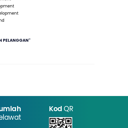
lopment
velopment
nd
N PELANGGAN"
umlah
Kod
QR
elawat