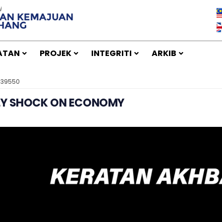
ATAN
PROJEK
INTEGRITI
ARKIB
 39550
PLY SHOCK ON ECONOMY