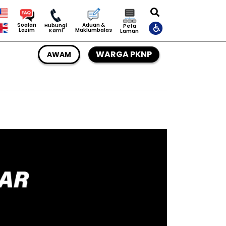
Aduan &
Soalan
Hubungi
Peta
Maklumbalas
Lazim
Kami
Laman
WARGA PKNP
AWAM