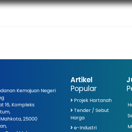
Artikel
J
Popular
P
danan Kemajuan Negeri
ng
Projek Hartanah
at 16, Kompleks
Ha
Tender / Sebut
tum,
S
Harga
 Mahkota, 25000
an,
Mi
e-Industri