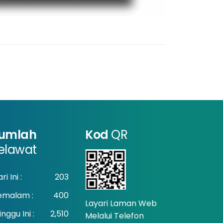
umlah
Kod
QR
elawat
ri Ini :
203
emalam :
400
Layari Laman Web
nggu Ini :
2,510
Melalui Telefon