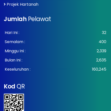
Projek Hartanah
Jumlah
Pelawat
Hari Ini :
32
Semalam :
400
Minggu Ini :
2,339
Bulan Ini :
2,635
Keseluruhan :
160,245
Kod
QR