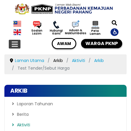
Aduan &
Soalan
Hubungi
Peta
Maklumbalas
Lazim
Kami
Laman
WARGA PKNP
AWAM
Laman Utama
Arkib
Aktiviti
Arkib
Test Tender/Sebut Harga
ARKIB
Laporan Tahunan
Berita
Aktiviti